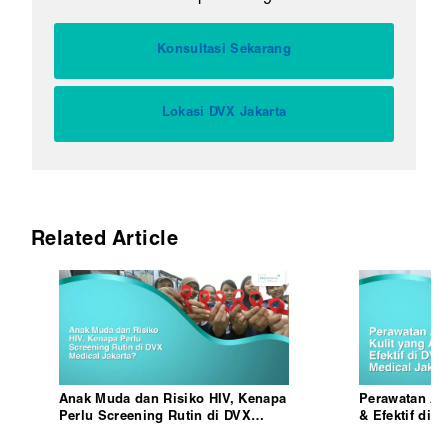
Konsultasi Sekarang
Lokasi DVX Jakarta
Related Article
Anak Muda dan Risiko HIV, Kenapa
Perawatan Al
Perlu Screening Rutin di DVX
& Efektif di 
Medical Jakarta?