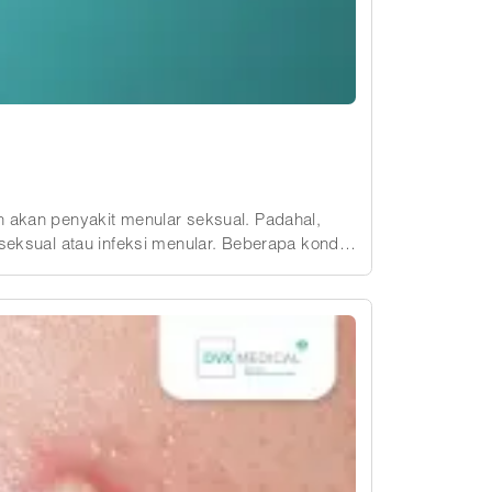
n akan penyakit menular seksual. Padahal,
nfeksi menular. Beberapa kondisi
lit dapat menimbulkan keluhan serupa. Meski
in dan herpes genital juga bisa menjadi
k memastikan diagnosis dan menentukan