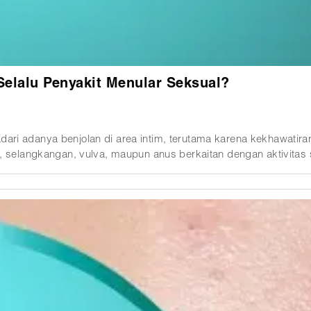
Selalu Penyakit Menular Seksual?
ari adanya benjolan di area intim, terutama karena kekhawatira
angkangan, vulva, maupun anus berkaitan dengan aktivitas seksual atau i
h ke dalam, peradangan folikel rambut, kista, hingga infeksi ku
dikenal dengan infeksi menular seksual (IMS) seperti kutil kelam
an kulit bisa mirip, pemeriksaan dokter tetap diperlukan untu