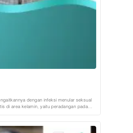
engaitkannya dengan infeksi menular seksual
itis di area kelamin, yaitu peradangan pada
arena itu, penting untuk mengenali penyebab,