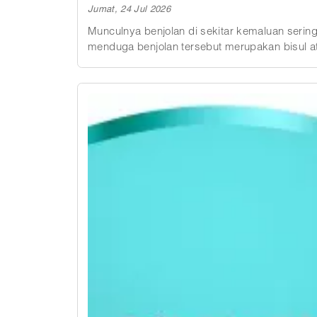
Jumat, 24 Jul 2026
Munculnya benjolan di sekitar kemaluan seri
menduga benjolan tersebut merupakan bisul atau tanda infeksi menular seksual. Pada keny
terutama saat benjolan masih kecil. Gesekan, 
keluhan pada kulit di sekitar selangkangan. Meski demikian, lokasi, ukuran, tingkat nyeri, dan perkembangan benjolan bisa memberikan petunjuk awal.
Pemeriksaan dokter tetap diperlukan apabila kel