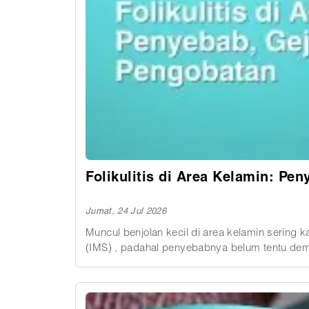
Folikulitis di Area Kelamin: Pe
Jumat, 24 Jul 2026
Muncul benjolan kecil di area kelamin sering
(IMS) , padahal penyebabnya belum tentu demiki
folikel rambut. Folikulitis memang umumnya bukan kondisi yang berbahaya. Namun, bila tidak ditangani dengan tepat atau sering kambuh, peradangan ini
bisa menyebabkan infeksi yang lebih dalam, m
gejala, serta pilihan pengobatan yang sesuai.