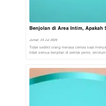
Benjolan di Area Intim, Apakah 
Jumat, 24 Jul 2026
Tidak sedikit orang merasa cemas saat menyad
tidak semua benjolan di sekitar penis, skrotum, sel
seperti iritasi setelah mencukur, rambut tumbu
demikian, penyakit menular seksual atau lebih 
penyebabnya. Karena tampilan berbagai kelain
penanganan yang tepat.