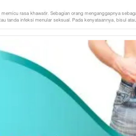
ng memicu rasa khawatir. Sebagian orang menganggapnya sebagai
ataannya, bisul atau jerawat di area intim bisa terlihat serupa,
keringat, pori-pori tersumbat, peradangan folikel rambut, hingg
uhan terasa berat, berulang, atau sulit dikenali.