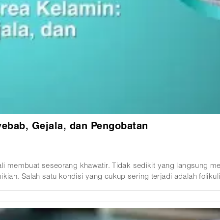
nyebab, Gejala, dan Pengobatan
 kali membuat seseorang khawatir. Tidak sedikit yang langsung m
an. Salah satu kondisi yang cukup sering terjadi adalah folikul
eninggalkan bekas, hingga mengganggu aktivitas sehari-hari. K