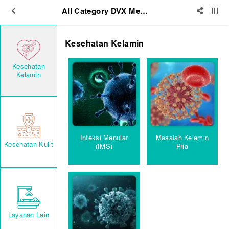
All Category DVX Medical Surabaya & Jakarta
Kesehatan Kelamin
Kesehatan
Kelamin
Infeksi Menular
Masalah Kelamin
Kesehatan Kulit
(IMS)
Pria
Layanan Lain