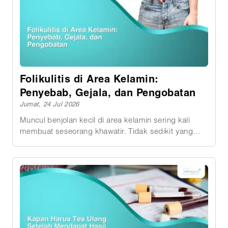
Gesekan, keringat, pori-pori tersumbat, peradangan
folikel rambut, hingga infeksi bakteri sama-sama
bisa menimbulkan keluhan pada kulit di sekitar
selangkangan. Meski demikian, lokasi, ukuran,
tingkat nyeri, dan perkembangan benjolan bisa
memberikan petunjuk awal. Pemeriksaan dokter
tetap diperlukan apabila keluhan terasa berat,
Folikulitis di Area Kelamin:
berulang, atau sulit dikenali.
Penyebab, Gejala, dan Pengobatan
Jumat, 24 Jul 2026
Muncul benjolan kecil di area kelamin sering kali
membuat seseorang khawatir. Tidak sedikit yang
langsung mengaitkannya dengan infeksi menular
seksual (IMS) , padahal penyebabnya belum tentu
demikian. Salah satu kondisi yang cukup sering
terjadi adalah folikulitis di area kelamin, yaitu
peradangan pada folikel rambut. Folikulitis memang
umumnya bukan kondisi yang berbahaya. Namun,
bila tidak ditangani dengan tepat atau sering
kambuh, peradangan ini bisa menyebabkan infeksi