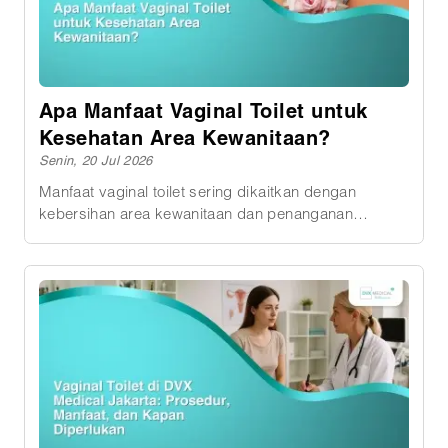
pemeriksaan dokter diperlukan untuk memastikan
penyebabnya dan menentukan penanganan yang
sesuai.
Apa Manfaat Vaginal Toilet untuk
Kesehatan Area Kewanitaan?
Senin, 20 Jul 2026
Manfaat vaginal toilet sering dikaitkan dengan
kebersihan area kewanitaan dan penanganan
keputihan. Namun, prosedur ini bukan perawatan
rutin yang harus dilakukan setiap perempuan. Dokter
perlu menilai keluhan, kondisi vagina, serta tujuan
tindakan sebelum merekomendasikannya. Vagina
sebenarnya memiliki mekanisme alami untuk
menjaga kebersihannya. Cairan vagina membantu
membawa keluar sel-sel mati dan menjaga
lingkungan vagina tetap seimbang. Karena itu,
vaginal toilet tidak bertujuan
&ldquomembersihkan&rdquo vagina yang sehat atau