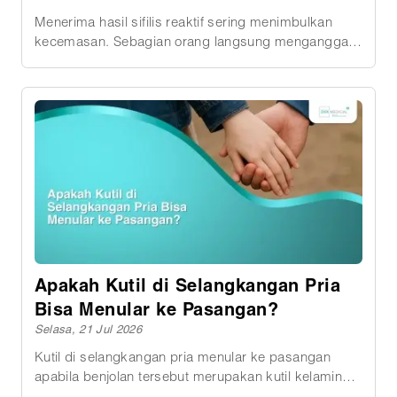
Menerima hasil sifilis reaktif sering menimbulkan
kecemasan. Sebagian orang langsung menganggap
bahwa dirinya pasti mengalami sifilis aktif dan harus
segera menjalani pengobatan. Padahal, kata
&ldquoreaktif&rdquo pada laporan laboratorium
belum selalu memberikan diagnosis akhir. Arti hasil
tersebut bergantung pada jenis pemeriksaan yang
digunakan, hasil tes pendamping, riwayat
pengobatan sebelumnya, waktu kemungkinan
paparan, serta kondisi klinis pasien. Karena itu,
dokter perlu menilai seluruh informasi sebelum
menentukan apakah hasil tersebut menunjukkan
infeksi aktif, infeksi lama yang sudah diobati, atau
hasil positif palsu. Baca juga: Sifilis: Gejala,
Apakah Kutil di Selangkangan Pria
Pengobatan, dan Bahayanya Jika Tidak Diobati
Bisa Menular ke Pasangan?
Selasa, 21 Jul 2026
Kutil di selangkangan pria menular ke pasangan
apabila benjolan tersebut merupakan kutil kelamin