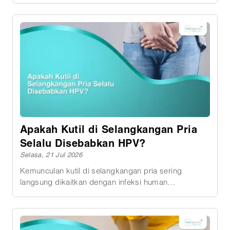
akibat infeksi human papillomavirus atau HPV.
Penularan terutama terjadi melalui kontak langsung
antara kulit di sekitar genital, termasuk saat aktivitas
seksual tanpa penetrasi. Namun, tidak semua
benjolan di selangkangan termasuk kutil kelamin.
Folikulitis, skin tag, molluscum contagiosum, iritasi
setelah mencukur, dan beberapa gangguan kulit lain
juga bisa menimbulkan benjolan yang sekilas
tampak serupa. Karena itu, pemeriksaan dokter
diperlukan untuk memastikan penyebabnya sebelum
seseorang menyimpulkan bahwa dirinya mengalami
HPV.
Apakah Kutil di Selangkangan Pria
Selalu Disebabkan HPV?
Selasa, 21 Jul 2026
Kemunculan kutil di selangkangan pria sering
langsung dikaitkan dengan infeksi human
papillomavirus atau HPV . Anggapan tersebut tidak
sepenuhnya salah karena HPV memang menjadi
penyebab utama kutil kelamin. Namun, tidak setiap
benjolan atau pertumbuhan kulit di selangkangan