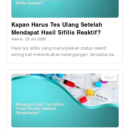
yang lebih dalam, meninggalkan bekas, hingga
mengganggu aktivitas sehari-hari. Karena itu,
penting untuk mengenali penyebab, gejala, serta
pilihan pengobatan yang sesuai.
Kapan Harus Tes Ulang Setelah
Mendapat Hasil Sifilis Reaktif?
Kamis, 23 Jul 2026
Hasil tes sifilis yang menunjukkan status reaktif
sering kali menimbulkan kebingungan, terutama bagi
Anda yang belum memahami arti dari hasil tersebut.
Banyak yang langsung menganggap dirinya
terinfeksi aktif, padahal interpretasi hasil sifilis tidak
sesederhana itu dan perlu dilihat dari jenis
pemeriksaan serta kondisi klinis secara keseluruhan.
Karena itu, Anda sebaiknya tidak hanya mengulang
tes secara mandiri tanpa memahami tujuan
pemeriksaan. Evaluasi dokter membantu
menentukan apakah Anda memerlukan tes
konfirmasi, pemantauan setelah terapi, atau
pemeriksaan lebih cepat karena muncul tanda