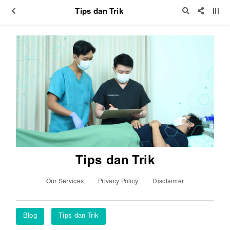
Tips dan Trik
Tips dan Trik
Our Services
Privacy Policy
Disclaimer
Blog
Tips dan Trik