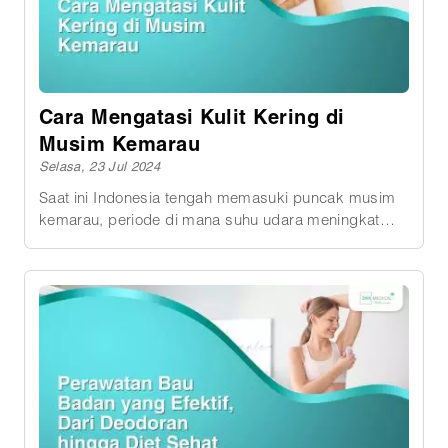
Cara Mengatasi Kulit Kering di
Musim Kemarau
Selasa, 23 Jul 2024
Saat ini Indonesia tengah memasuki puncak musim
kemarau, periode di mana suhu udara meningkat
dan kelembapan menurun drastis. Di berbagai
daerah, cuaca panas terasa semakin menyengat dan
tanah menjadi kering. Bagi banyak orang, kondisi ini
tidak hanya memengaruhi aktivitas sehari-hari, tetapi
juga kesehatan kulit. Paparan sinar matahari yang
intens dan angin kering dapat membuat kulit
kehilangan kelembapannya, menjadi kering, pecah-
pecah, dan terasa tidak nyaman.