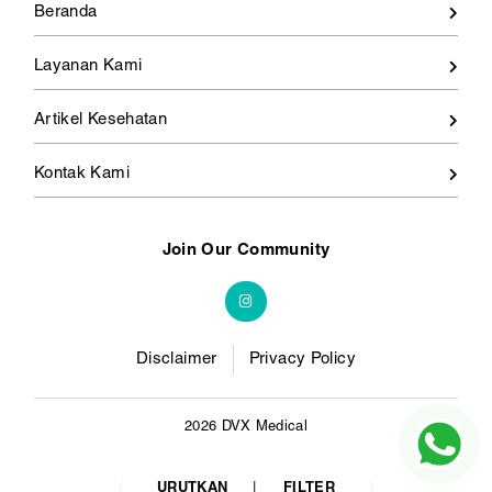
Beranda
Layanan Kami
Artikel Kesehatan
Kontak Kami
Join Our Community
Disclaimer
Privacy Policy
2026 DVX Medical
URUTKAN
FILTER