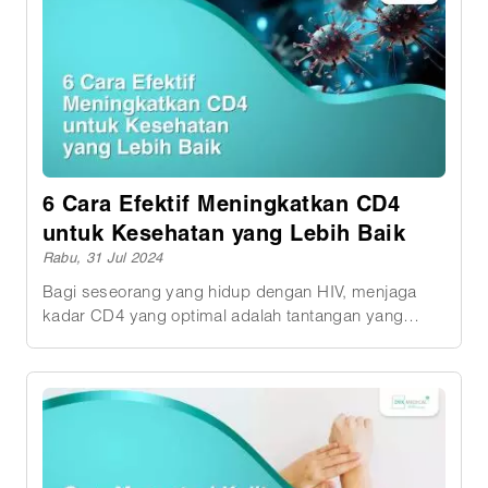
peradangan yang menyebabkan rasa gatal,
kemerahan, dan iritasi. Bagi mereka yang memiliki
kulit sensitif, risiko mengalami dermatitis kontak
bahkan lebih tinggi, membuat perawatan dan
pencegahan menjadi hal yang sangat penting.
6 Cara Efektif Meningkatkan CD4
untuk Kesehatan yang Lebih Baik
Rabu, 31 Jul 2024
Bagi seseorang yang hidup dengan HIV, menjaga
kadar CD4 yang optimal adalah tantangan yang
harus dihadapi setiap hari. CD4 merupakan sejenis
sel darah putih yang sangat penting dalam sistem
kekebalan tubuh. Sel ini membantu melawan infeksi
dan penyakit. Oleh karena itu, menjaga kadar CD4
menjadi kunci untuk kesehatan yang optimal.