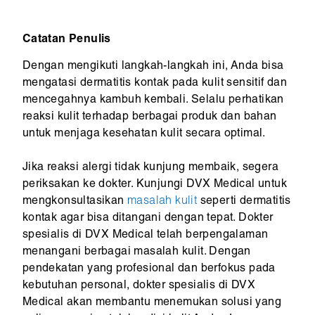
Catatan Penulis
Dengan mengikuti langkah-langkah ini, Anda bisa
mengatasi dermatitis kontak pada kulit sensitif dan
mencegahnya kambuh kembali. Selalu perhatikan
reaksi kulit terhadap berbagai produk dan bahan
untuk menjaga kesehatan kulit secara optimal.
Jika reaksi alergi tidak kunjung membaik, segera
periksakan ke dokter. Kunjungi DVX Medical untuk
mengkonsultasikan
masalah kulit
seperti dermatitis
kontak agar bisa ditangani dengan tepat. Dokter
spesialis di DVX Medical telah berpengalaman
menangani berbagai masalah kulit. Dengan
pendekatan yang profesional dan berfokus pada
kebutuhan personal, dokter spesialis di DVX
Medical akan membantu menemukan solusi yang