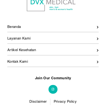
Beranda
Layanan Kami
Artikel Kesehatan
Kontak Kami
Join Our Community
Disclaimer
Privacy Policy