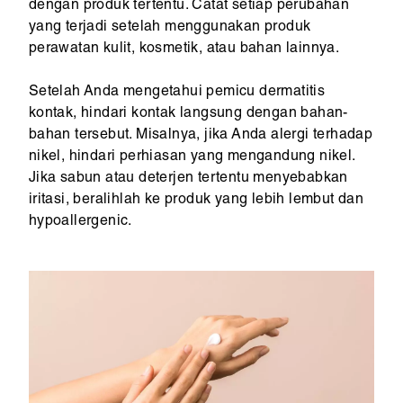
dengan produk tertentu. Catat setiap perubahan
yang terjadi setelah menggunakan produk
perawatan kulit, kosmetik, atau bahan lainnya.
Setelah Anda mengetahui pemicu dermatitis
kontak, hindari kontak langsung dengan bahan-
bahan tersebut. Misalnya, jika Anda alergi terhadap
nikel, hindari perhiasan yang mengandung nikel.
Jika sabun atau deterjen tertentu menyebabkan
iritasi, beralihlah ke produk yang lebih lembut dan
hypoallergenic.