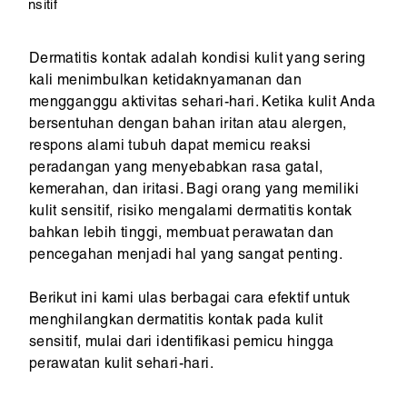
nsitif
Dermatitis kontak adalah kondisi kulit yang sering
kali menimbulkan ketidaknyamanan dan
mengganggu aktivitas sehari-hari. Ketika kulit Anda
bersentuhan dengan bahan iritan atau alergen,
respons alami tubuh dapat memicu reaksi
peradangan yang menyebabkan rasa gatal,
kemerahan, dan iritasi. Bagi orang yang memiliki
kulit sensitif, risiko mengalami dermatitis kontak
bahkan lebih tinggi, membuat perawatan dan
pencegahan menjadi hal yang sangat penting.
Berikut ini kami ulas berbagai cara efektif untuk
menghilangkan dermatitis kontak pada kulit
sensitif, mulai dari identifikasi pemicu hingga
perawatan kulit sehari-hari.