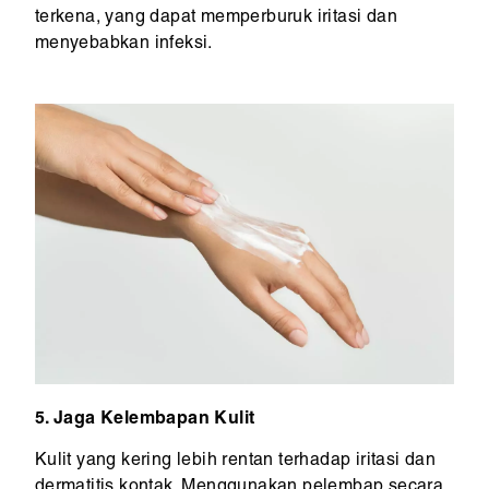
terkena, yang dapat memperburuk iritasi dan
menyebabkan infeksi.
5. Jaga Kelembapan Kulit
Kulit yang kering lebih rentan terhadap iritasi dan
dermatitis kontak. Menggunakan pelembap secara