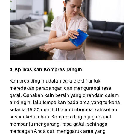
4. Aplikasikan Kompres Dingin
Kompres dingin adalah cara efektif untuk
meredakan peradangan dan mengurangi rasa
gatal. Gunakan kain bersih yang direndam dalam
air dingin, lalu tempelkan pada area yang terkena
selama 15-20 menit. Ulangi beberapa kali sehari
sesuai kebutuhan. Kompres dingin juga dapat
membantu mengurangi rasa gatal, sehingga
mencegah Anda dari menggaruk area yang