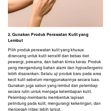
2. Gunakan Produk Perawatan Kulit yang
Lembut
Pilih produk perawatan kulit yang khusus
dirancang untuk kulit sensitif dan bebas dari
pewangi, pewarna, dan bahan kimia keras. Produk
yang mengandung bahan alami dan hypoallergenic
lebih disarankan. Selalu uji produk baru pada area
kecil kulit sebelum menggunakannya secara luas.
Gunakan juga sabun yang lembut dan pelembap
secara rutin untuk menjaga kelembapan kulit.
Pelembap membantu membentuk lapisan
pelindung pada kulit, mengurangi kekeringan, dan
mencegah iritasi lebih lanjut.