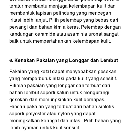
teratur membantu menjaga kelembapan kulit dan
membentuk lapisan pelindung yang mencegah
iritasi lebih lanjut. Pilih pelembap yang bebas dari
pewangi dan bahan kimia keras. Pelembap dengan
kandungan ceramide atau asam hialuronat sangat
baik untuk mempertahankan kelembapan kulit.
6. Kenakan Pakaian yang Longgar dan Lembut
Pakaian yang ketat dapat menyebabkan gesekan
yang memperburuk iritasi pada kulit yang sensitif.
Pilihlah pakaian yang longgar dan terbuat dari
bahan lembut seperti katun untuk mengurangi
gesekan dan memungkinkan kulit bernapas.
Hindari pakaian yang terbuat dari bahan sintetis
seperti polyester atau nylon yang dapat
meningkatkan keringat dan iritasi. Pilih bahan yang
lebih nyaman untuk kulit sensitif.