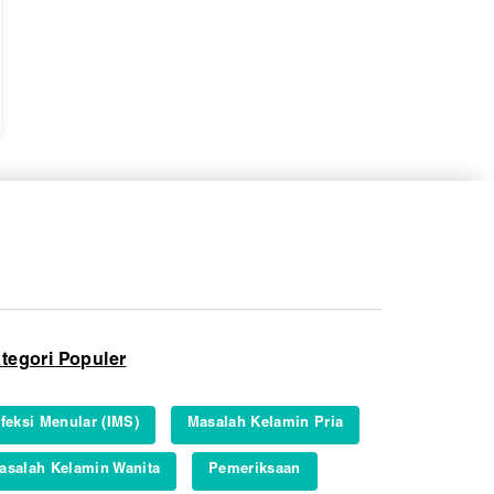
tegori Populer
nfeksi Menular (IMS)
Masalah Kelamin Pria
asalah Kelamin Wanita
Pemeriksaan