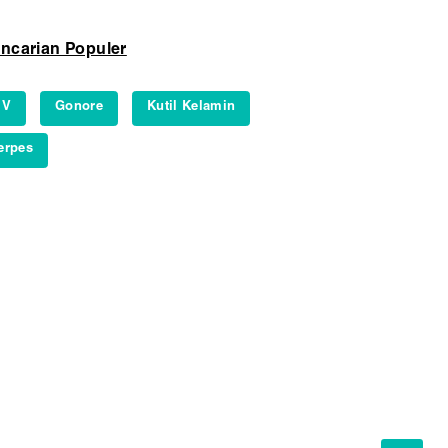
ncarian Populer
IV
Gonore
Kutil Kelamin
erpes