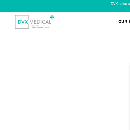
DVX Jakart
OUR 
KESEHATAN KELAMIN
Infeksi Menular (IMS)
Masalah Kelamin Pria
Masalah Kelamin Wanita
LAYANAN LAIN
Infus/ Injeksi
Laser
Kecantikan