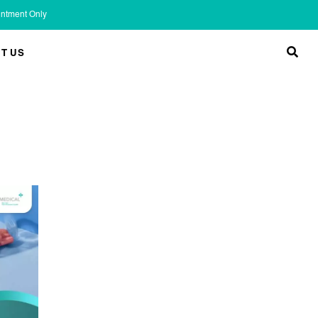
ointment Only
T US