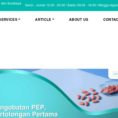
a dan Surabaya
Senin - Jumat: 12.00 - 20.00 | Sabtu: 09.00 - 16.00 | Minggu App
SERVICES
ARTICLE
ABOUT US
CONTAC
KESEHATAN KULIT
BLOG
Psoriasis
FAQ
Eczema
Informasi Umum
Masalah Kulit Lain
Tips dan Trik
Pemeriksaan
Cerita Pasien
PENYAKIT KULIT
Infeksi
Keluhan Kulit
Non Infeksi