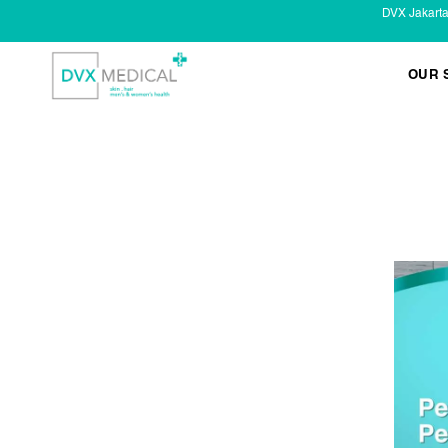
DVX Jakart
OUR 
KESEHATAN KELAMIN
Infeksi Menular (IMS)
Masalah Kelamin Pria
Masalah Kelamin Wanita
LAYANAN LAIN
Infus/ Injeksi
Laser
Kecantikan