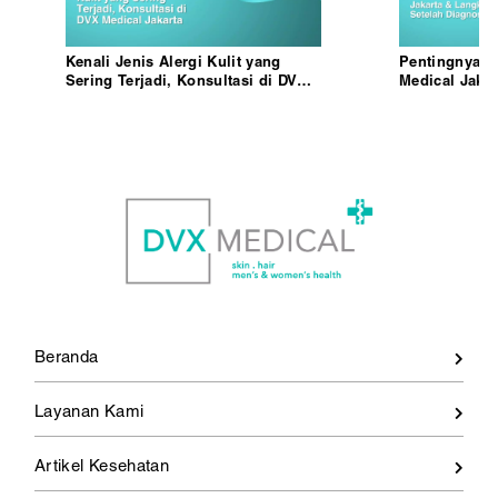
Kenali Jenis Alergi Kulit yang
Pentingnya S
Sering Terjadi, Konsultasi di DVX
Medical Jaka
Medical Jakarta
Diagnosis
Beranda
Layanan Kami
Artikel Kesehatan