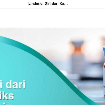
Lindungi Diri dari Kanker Serviks dengan Vaksin di DVX Medical Jakarta