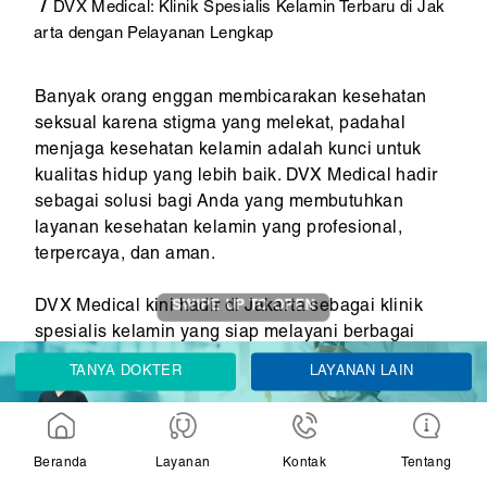
DVX Medical: Klinik Spesialis Kelamin Terbaru di Jak
arta dengan Pelayanan Lengkap
Banyak orang enggan membicarakan kesehatan
seksual karena stigma yang melekat, padahal
menjaga kesehatan kelamin adalah kunci untuk
kualitas hidup yang lebih baik. DVX Medical hadir
sebagai solusi bagi Anda yang membutuhkan
layanan kesehatan kelamin yang profesional,
terpercaya, dan aman.
DVX Medical kini hadir di Jakarta sebagai klinik
spesialis kelamin yang siap melayani berbagai
kebutuhan kesehatan kelamin dengan pelayanan
TANYA DOKTER
LAYANAN LAIN
lengkap dan nyaman.
Beranda
Layanan
Kontak
Tentang