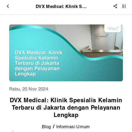
DVX Medical: Klinik Spesialis Kelamin Terbaru di Jakarta dengan Pelayanan Lengkap
Rabu, 20 Nov 2024
DVX Medical: Klinik Spesialis Kelamin
Terbaru di Jakarta dengan Pelayanan
Lengkap
Blog
Informasi Umum