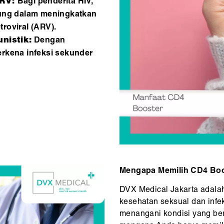
ARV:
Bagi penderita HIV,
ung dalam meningkatkan
troviral (ARV).
nistik:
Dengan
erkena infeksi sekunder
Mengapa Memilih CD4 Boos
DVX Medical Jakarta adalah 
kesehatan seksual dan infe
menangani kondisi yang ber