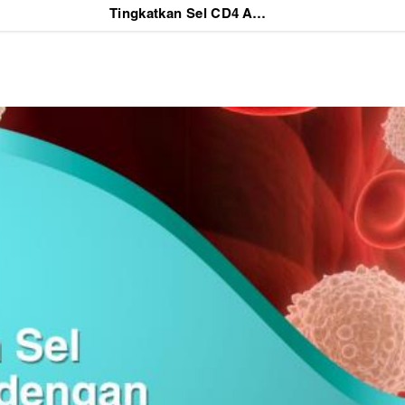
Tingkatkan Sel CD4 Anda dengan CD4 Booster di DVX Medical Jakarta