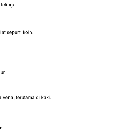
 telinga.
at seperti koin.
mur
 vena, terutama di kaki.
an