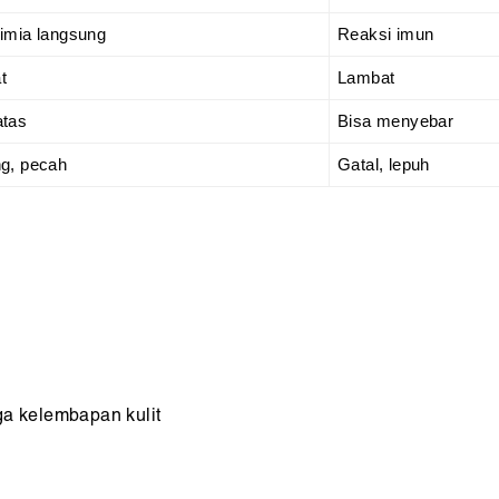
kimia langsung
Reaksi imun
t
Lambat
atas
Bisa menyebar
ng, pecah
Gatal, lepuh
a kelembapan kulit