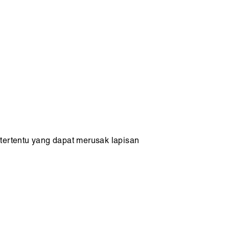
 tertentu yang dapat merusak lapisan