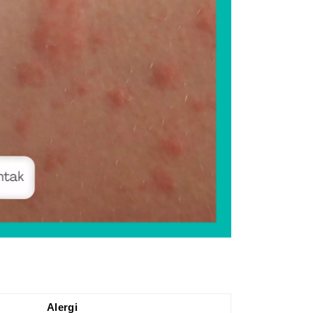
Alergi