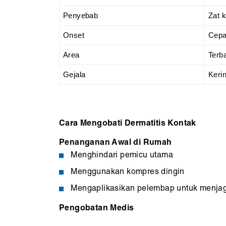
Penyebab
Zat 
Onset
Cepa
Area
Terb
Gejala
Keri
Cara Mengobati Dermatitis Kontak
Penanganan Awal di Rumah
Menghindari pemicu utama
Menggunakan kompres dingin
Mengaplikasikan pelembap untuk menjag
Pengobatan Medis