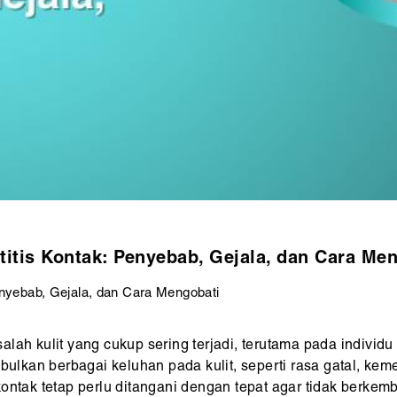
itis Kontak: Penyebab, Gejala, dan Cara Me
enyebab, Gejala, dan Cara Mengobati
lah kulit yang cukup sering terjadi, terutama pada individu
mbulkan berbagai keluhan pada kulit, seperti rasa gatal, k
ontak tetap perlu ditangani dengan tepat agar tidak berkemb