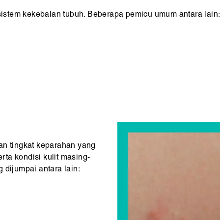
n sistem kekebalan tubuh. Beberapa pemicu umum antara lain
an tingkat keparahan yang
ta kondisi kulit masing-
 dijumpai antara lain: