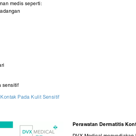
nan medis seperti:
eradangan
ri
sensitif
Kontak Pada Kulit Sensitif
Perawatan Dermatitis Kon