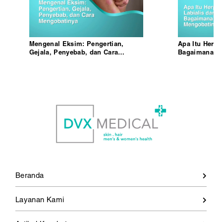
Mengenal Eksim: Pengertian,
Apa Itu Herpe
Gejala, Penyebab, dan Cara
Bagaimana C
Mengobatinya
Beranda
Layanan Kami