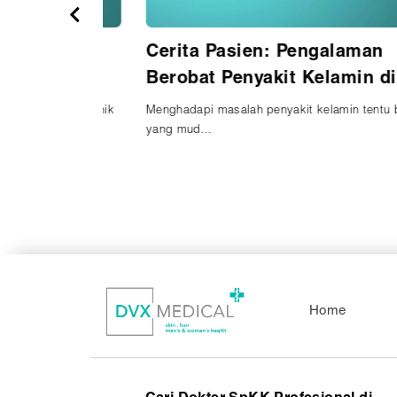
i Kulit
Cerita Pasien: Pengalaman
dical
Berobat Penyakit Kelamin di D
Medical
pergi ke Klinik
Menghadapi masalah penyakit kelamin tentu bukan
yang mud...
Home