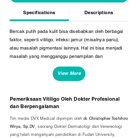
Specifications
Descriptions
Bercak putih pada kulit bisa disebabkan oleh berbagai
faktor, seperti vitiligo, infeksi jamur (misalnya panu),
atau masalah pigmentasi lainnya. Hal ini bisa menjadi
masalah yang mengganggu penampilan dan
menurunkan rasa percaya diri. DVX Medical Surabaya
hadir untuk membantu Anda mengatasi masalah bercak
putih dengan perawatan yang tepat dan efektif.
Pemeriksaan Vitiligo Oleh Dokter Profesional
dan Berpengalaman
Tim medis DVX Medical dipimpin oleh
dr. Christopher Toshihiro
Wirya, Sp.DV
, seorang Dokter Dermatologi dan Venereologi
yang telah mengenyam pendidikan di Fudan University,