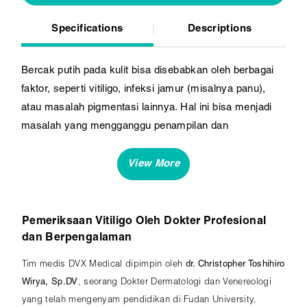
Specifications
Descriptions
Bercak putih pada kulit bisa disebabkan oleh berbagai
faktor, seperti vitiligo, infeksi jamur (misalnya panu),
atau masalah pigmentasi lainnya. Hal ini bisa menjadi
masalah yang mengganggu penampilan dan
menurunkan rasa percaya diri. DVX Medical Surabaya
hadir untuk membantu Anda mengatasi masalah bercak
putih dengan perawatan yang tepat dan efektif.
Pemeriksaan Vitiligo Oleh Dokter Profesional
dan Berpengalaman
Tim medis DVX Medical dipimpin oleh
dr. Christopher Toshihiro
Wirya, Sp.DV
, seorang Dokter Dermatologi dan Venereologi
yang telah mengenyam pendidikan di Fudan University,