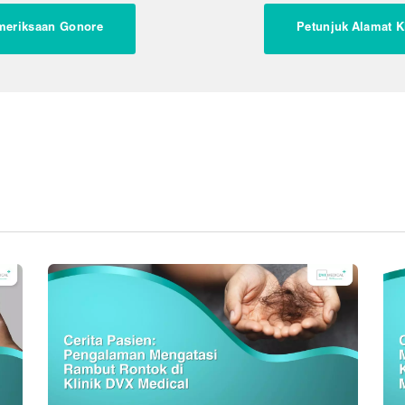
meriksaan Gonore
Petunjuk Alamat K