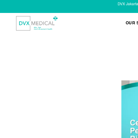
DVX Jakart
OUR 
KESEHATAN KELAMIN
Infeksi Menular (IMS)
Masalah Kelamin Pria
Masalah Kelamin Wanita
LAYANAN LAIN
Infus/ Injeksi
Laser
Kecantikan