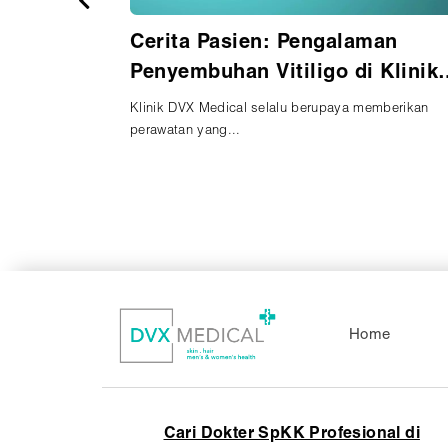
man
Cerita Pasien: Pengalaman
 Klinik
Mengatasi Rambut Rontok di
Klinik DVX Medical
emberikan
Awalnya, saya mencari klinik perawatan rambut ka
rambut ...
Home
Cari Dokter SpKK Profesional di