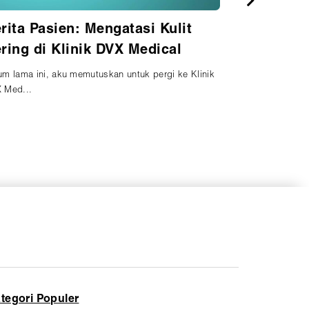
rita Pasien: Treatment Kulit
rjerawat di DVX Medical
iliki kulit berjerawat bisa menjadi masalah yang
buat ...
tegori Populer