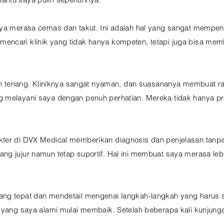
antu saya pulih sepenuhnya.
aya merasa cemas dan takut. Ini adalah hal yang sangat mempen
ncari klinik yang tidak hanya kompeten, tetapi juga bisa mem
ebih tenang. Kliniknya sangat nyaman, dan suasananya membuat r
 melayani saya dengan penuh perhatian. Mereka tidak hanya pro
kter di DVX Medical memberikan diagnosis dan penjelasan tanp
ng jujur namun tetap suportif. Hal ini membuat saya merasa leb
ang tepat dan mendetail mengenai langkah-langkah yang harus s
e yang saya alami mulai membaik. Setelah beberapa kali kunjun