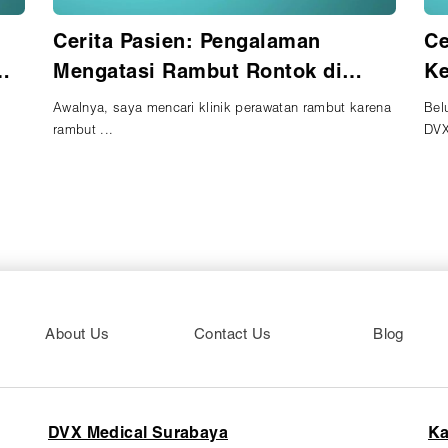
Cerita Pasien: Mengatasi Kulit
Ce
Kering di Klinik DVX Medical
Be
rena
Belum lama ini, aku memutuskan untuk pergi ke Klinik
Mem
DVX Med...
mem
About Us
Contact Us
Blog
DVX Medical Surabaya
Ka