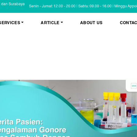
a dan Surabaya
Senin - Jumat: 12.00 - 20.00 | Sabtu: 09.00 - 16.00 | Minggu App
SERVICES
ARTICLE
ABOUT US
CONTAC
KESEHATAN KULIT
BLOG
Psoriasis
FAQ
Eczema
Informasi Umum
Masalah Kulit Lain
Tips dan Trik
Pemeriksaan
Cerita Pasien
PENYAKIT KULIT
Infeksi
Keluhan Kulit
Non Infeksi