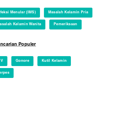
nfeksi Menular (IMS)
Masalah Kelamin Pria
asalah Kelamin Wanita
Pemeriksaan
ncarian Populer
IV
Gonore
Kutil Kelamin
erpes