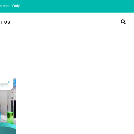
ointment Only
T US