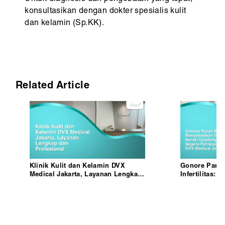
konsultasikan dengan dokter spesialis kulit
dan kelamin (Sp.KK).
Related Article
Klinik Kulit dan Kelamin DVX
Gonore Para
Medical Jakarta, Layanan Lengkap
Infertilitas: 
dan Profesional
Segera Perik
Jakarta