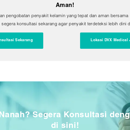
Aman!
an pengobatan penyakit kelamin yang tepat dan aman bersama do
segera konsultasi sekarang agar penyakit terdeteksi lebih dini d
nsultasi Sekarang
Lokasi DVX Medical 
 Nanah? Segera Konsultasi deng
di sini!