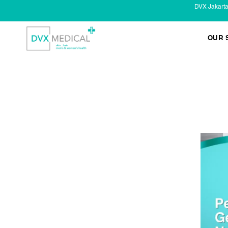
DVX Jakart
OUR 
KESEHATAN KELAMIN
Infeksi Menular (IMS)
Masalah Kelamin Pria
Masalah Kelamin Wanita
LAYANAN LAIN
Infus/ Injeksi
Laser
Kecantikan