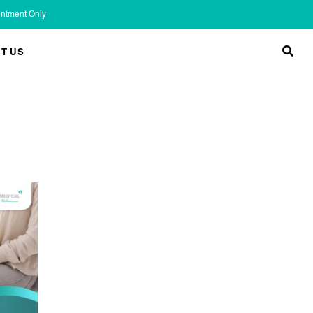
ointment Only
T US