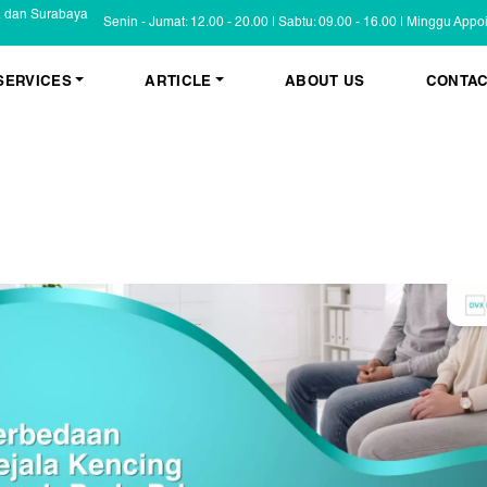
a dan Surabaya
Senin - Jumat: 12.00 - 20.00 | Sabtu: 09.00 - 16.00 | Minggu App
SERVICES
ARTICLE
ABOUT US
CONTAC
KESEHATAN KULIT
BLOG
Psoriasis
FAQ
Eczema
Informasi Umum
Masalah Kulit Lain
Tips dan Trik
Pemeriksaan
Cerita Pasien
PENYAKIT KULIT
Infeksi
Keluhan Kulit
Non Infeksi