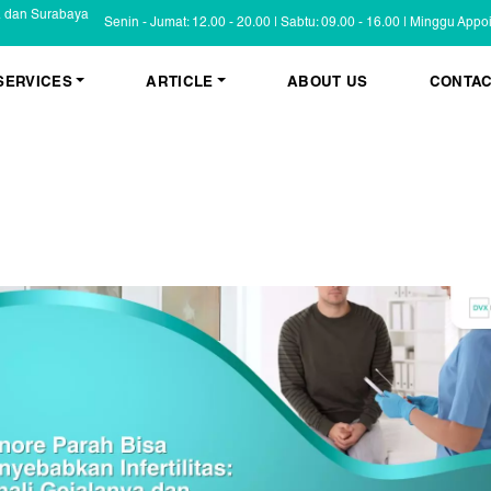
a dan Surabaya
Senin - Jumat: 12.00 - 20.00 | Sabtu: 09.00 - 16.00 | Minggu App
SERVICES
ARTICLE
ABOUT US
CONTAC
KESEHATAN KULIT
BLOG
Psoriasis
FAQ
Eczema
Informasi Umum
Masalah Kulit Lain
Tips dan Trik
Pemeriksaan
Cerita Pasien
PENYAKIT KULIT
Infeksi
Keluhan Kulit
Non Infeksi