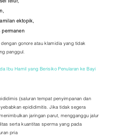
el telur,
n,
amilan ektopik,
as permanen
dengan gonore atau klamidia yang tidak
ng panggul.
a Ibu Hamil yang Berisiko Penularan ke Bayi
ididimis (saluran tempat penyimpanan dan
yebabkan epididimitis. Jika tidak segera
t menimbulkan jaringan parut, mengganggu jalur
itas serta kuantitas sperma yang pada
ran pria