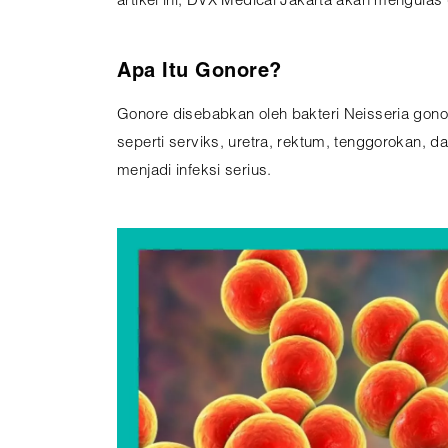
artikel ini, DVX Medical Jakarta akan mengula
Apa Itu Gonore?
Gonore disebabkan oleh bakteri Neisseria gon
seperti serviks, uretra, rektum, tenggorokan,
menjadi infeksi serius.