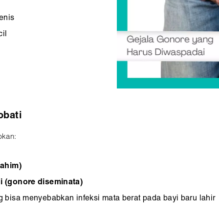
enis
il
obati
bkan:
rahim)
i (gonore diseminata)
 bisa menyebabkan infeksi mata berat pada bayi baru lahir