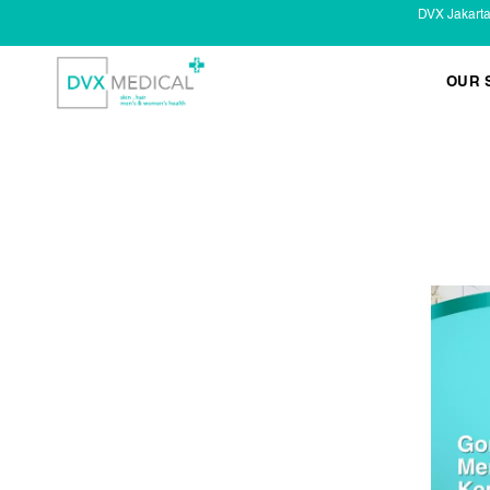
DVX Jakart
OUR 
KESEHATAN KELAMIN
Infeksi Menular (IMS)
Masalah Kelamin Pria
Masalah Kelamin Wanita
LAYANAN LAIN
Infus/ Injeksi
Laser
Kecantikan