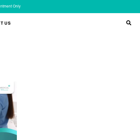
ointment Only
T US