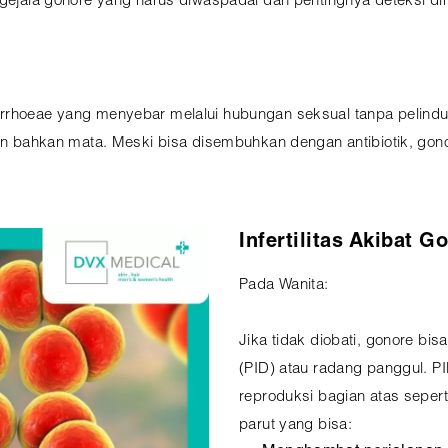
s gejala gonore yang harus diwaspadai dan pentingnya deteksi 
orrhoeae yang menyebar melalui hubungan seksual tanpa pelindu
 dan bahkan mata. Meski bisa disembuhkan dengan antibiotik, go
Infertilitas Akibat 
Pada Wanita:
Jika tidak diobati, gonore bi
(PID) atau radang panggul. 
reproduksi bagian atas sepert
parut yang bisa: