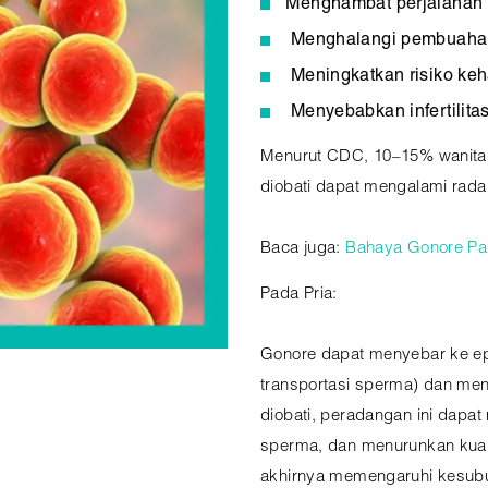
Menghambat perjalanan s
Menghalangi pembuaha
Meningkatkan risiko keh
Menyebabkan infertilit
Menurut CDC, 10–15% wanita 
diobati dapat mengalami rada
Baca juga:
Bahaya Gonore Pad
Pada Pria:
Gonore dapat menyebar ke ep
transportasi sperma) dan men
diobati, peradangan ini dapa
sperma, dan menurunkan kual
akhirnya memengaruhi kesubu