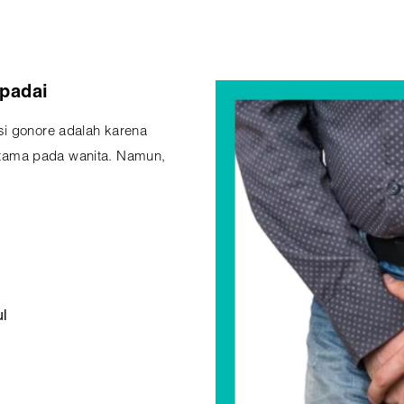
padai
si gonore adalah karena
erutama pada wanita. Namun,
ul