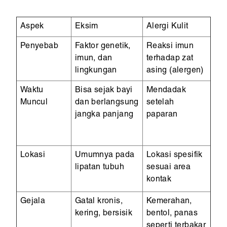
Aspek
Eksim
Alergi Kulit
Penyebab
Faktor genetik,
Reaksi imun
imun, dan
terhadap zat
lingkungan
asing (alergen)
Waktu
Bisa sejak bayi
Mendadak
Muncul
dan berlangsung
setelah
jangka panjang
paparan
Lokasi
Umumnya pada
Lokasi spesifik
lipatan tubuh
sesuai area
kontak
Gejala
Gatal kronis,
Kemerahan,
kering, bersisik
bentol, panas
seperti terbakar