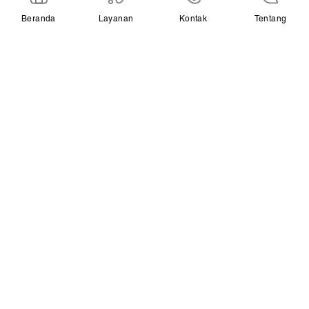
Beranda
Layanan
Kontak
Tentang
Beranda
Layanan Kami
Artikel Kesehatan
Kontak Kami
Join Our Community
Disclaimer
Privacy Policy