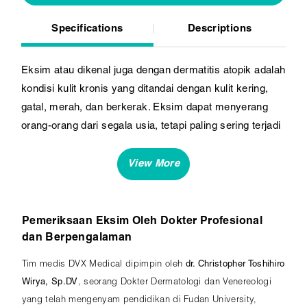
Specifications
Descriptions
Eksim atau dikenal juga dengan dermatitis atopik adalah
kondisi kulit kronis yang ditandai dengan kulit kering,
gatal, merah, dan berkerak. Eksim dapat menyerang
orang-orang dari segala usia, tetapi paling sering terjadi
pada anak-anak.Eksim dapat menjadi kondisi kulit yang
mengganggu dan tidak nyaman. Kami menawarkan
berbagai layanan untuk membantu Anda mengatasi
eksim dan mendapatkan kulit yang sehat kembali.
Pemeriksaan Eksim Oleh Dokter Profesional
dan Berpengalaman
Tim medis DVX Medical dipimpin oleh
dr. Christopher Toshihiro
Wirya, Sp.DV
, seorang Dokter Dermatologi dan Venereologi
yang telah mengenyam pendidikan di Fudan University,