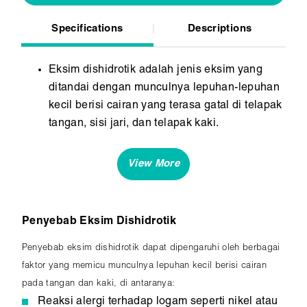
Specifications
Descriptions
Eksim dishidrotik adalah jenis eksim yang
ditandai dengan munculnya lepuhan-lepuhan
kecil berisi cairan yang terasa gatal di telapak
tangan, sisi jari, dan telapak kaki.
Kondisi ini bersifat kambuhan dan dapat
dipicu oleh stres, alergi, atau paparan zat
tertentu serta sering memburuk pada musim
panas.
Penyebab Eksim Dishidrotik
Penyebab eksim dishidrotik dapat dipengaruhi oleh berbagai
faktor yang memicu munculnya lepuhan kecil berisi cairan
pada tangan dan kaki, di antaranya:
Reaksi alergi terhadap logam seperti nikel atau