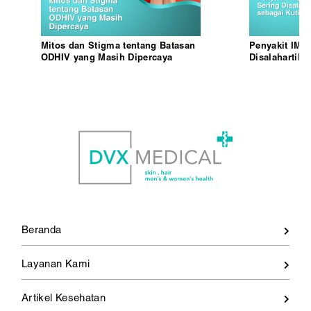
Mitos dan Stigma tentang Batasan
Penyakit IMS
ODHIV yang Masih Dipercaya
Disalahartika
Kelamin
Beranda
Layanan Kami
Artikel Kesehatan