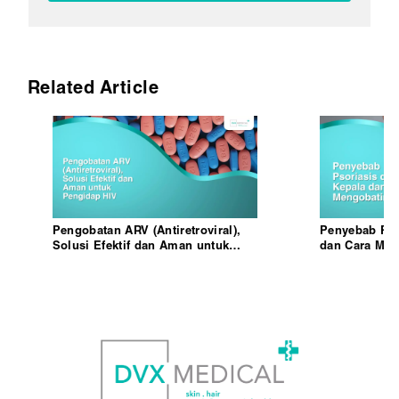
Related Article
Pengobatan ARV (Antiretroviral),
Penyebab Psor
Solusi Efektif dan Aman untuk
dan Cara Men
Pengidap HIV