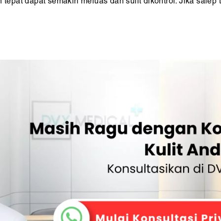
 tepat dapat semakin meluas dan sulit dikontrol. Jika salep t