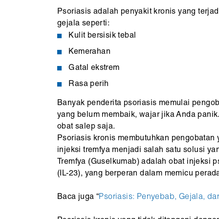
Psoriasis adalah penyakit kronis yang terj
gejala seperti:
Kulit bersisik tebal
Kemerahan
Gatal ekstrem
Rasa perih
Banyak penderita psoriasis memulai pengoba
yang belum membaik, wajar jika Anda panik.
obat salep saja.
Psoriasis kronis membutuhkan pengobatan ya
injeksi tremfya menjadi salah satu solusi ya
Tremfya (Guselkumab) adalah obat injeksi ps
(IL-23), yang berperan dalam memicu perada
Baca juga “
Psoriasis: Penyebab, Gejala, d