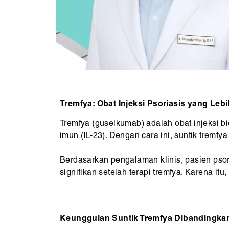
Tremfya: Obat Injeksi Psoriasis yang Lebih
Tremfya (guselkumab) adalah obat injeksi b
imun (IL-23). Dengan cara ini, suntik trem
Berdasarkan pengalaman klinis, pasien pso
signifikan setelah terapi tremfya. Karena itu
Keunggulan Suntik Tremfya Dibandingkan