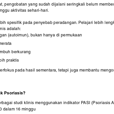
at, pengobatan yang sudah dijalani seringkali belum membe
gu aktivitas sehari-hari.
ebih spesifik pada penyebab peradangan. Pelajari lebih len
nis adalah:
an (autoimun), bukan hanya di permukaan
merata
kambuh berkurang
bih praktis
terfokus pada hasil sementara, tetapi juga membantu mengon
uk Psoriasis?
erbagai studi klinis menggunakan indikator PASI (Psoriasis A
0 dalam 16 minggu