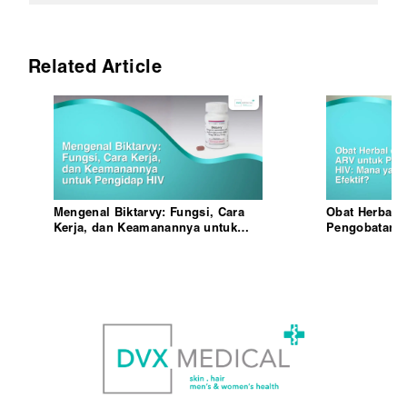
Related Article
Mengenal Biktarvy: Fungsi, Cara
Obat Herbal 
Kerja, dan Keamanannya untuk
Pengobatan H
Pengidap HIV
Efektif?