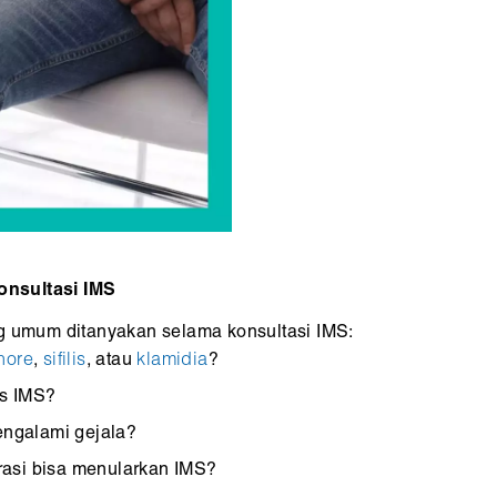
onsultasi IMS
ng umum ditanyakan selama konsultasi IMS:
nore
,
sifilis
, atau
klamidia
?
es IMS?
mengalami gejala?
rasi bisa menularkan IMS?