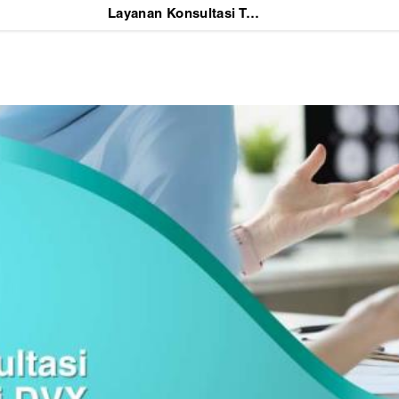
Layanan Konsultasi Tentang IMS di DVX Medical Jakarta, Apa Saja yang Bisa Kamu Tanyakan?