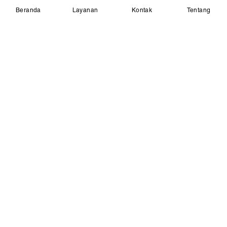
Beranda
Layanan
Kontak
Tentang
Beranda
Layanan Kami
Artikel Kesehatan
Kontak Kami
Join Our Community
Disclaimer
Privacy Policy