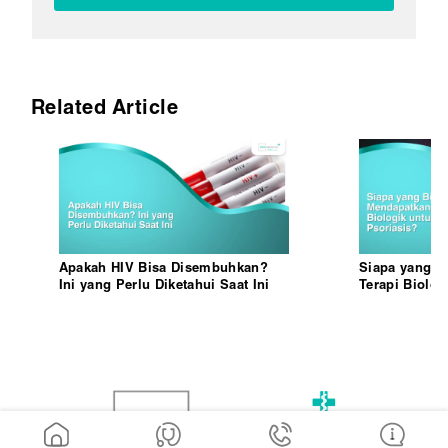
Related Article
Apakah HIV Bisa Disembuhkan?
Siapa yang B
Ini yang Perlu Diketahui Saat Ini
Terapi Biolog