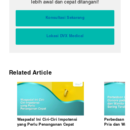
lebih awal dan cepat ditangani!
Konsultasi Sekarang
Lokasi DVX Medical
Related Article
Waspada! Ini Ciri-Ciri Impotensi
Perbedaan Ge
yang Perlu Penanganan Cepat
Pria dan Wan
Terabaikan