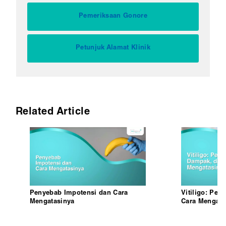
Pemeriksaan Gonore
Petunjuk Alamat Klinik
Related Article
Penyebab Impotensi dan Cara
Vitiligo: Pe
Mengatasinya
Cara Mengata