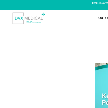
DVX Jakart
OUR 
KESEHATAN KELAMIN
Infeksi Menular (IMS)
Masalah Kelamin Pria
Masalah Kelamin Wanita
LAYANAN LAIN
Infus/ Injeksi
Laser
Kecantikan