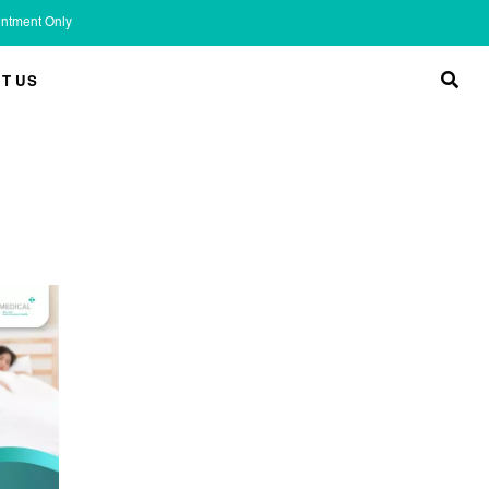
ointment Only
T US