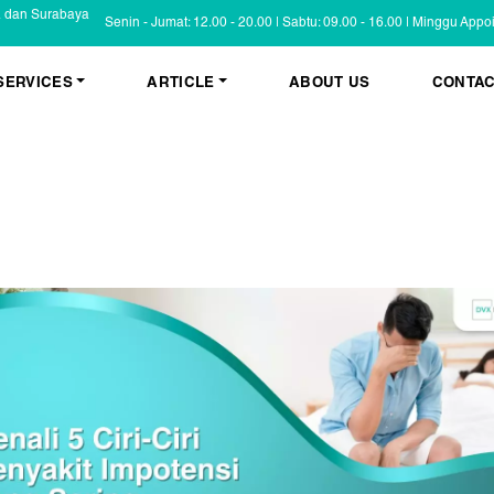
a dan Surabaya
Senin - Jumat: 12.00 - 20.00 | Sabtu: 09.00 - 16.00 | Minggu App
SERVICES
ARTICLE
ABOUT US
CONTAC
KESEHATAN KULIT
BLOG
Psoriasis
FAQ
Eczema
Informasi Umum
Masalah Kulit Lain
Tips dan Trik
Pemeriksaan
Cerita Pasien
PENYAKIT KULIT
Infeksi
Keluhan Kulit
Non Infeksi