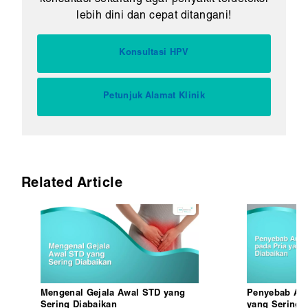
lebih dini dan cepat ditangani!
Konsultasi HPV
Petunjuk Alamat Klinik
Related Article
Mengenal Gejala Awal STD yang
Penyebab And
Sering Diabaikan
yang Sering 