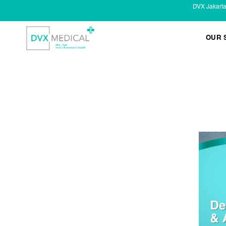
DVX Jakart
OUR 
KESEHATAN KELAMIN
Infeksi Menular (IMS)
Masalah Kelamin Pria
Masalah Kelamin Wanita
LAYANAN LAIN
Infus/ Injeksi
Laser
Kecantikan