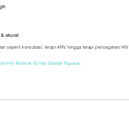
gih
 & akurat
tan seperti konsultasi, terapi ARV, hingga terapi pencegahan HIV
ini HIV Minimal 10 Hari Setelah Paparan
risiko tinggi atau kebutuhan deteksi dini.