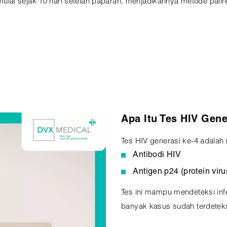
i sejak 10 hari setelah paparan, menjadikannya metode paling c
n
Apa Itu Tes HIV Gene
Tes HIV generasi ke-4 adalah
Antibodi HIV
Antigen p24 (protein vir
Tes ini mampu mendeteksi infe
banyak kasus sudah terdetek