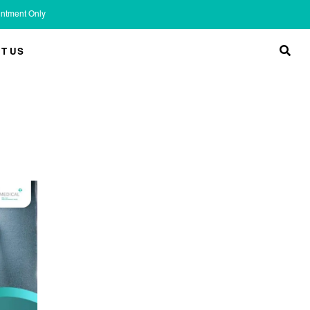
ointment Only
T US