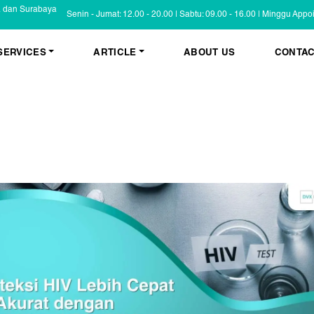
a dan Surabaya
Senin - Jumat: 12.00 - 20.00 | Sabtu: 09.00 - 16.00 | Minggu App
SERVICES
ARTICLE
ABOUT US
CONTAC
KESEHATAN KULIT
BLOG
Psoriasis
FAQ
Eczema
Informasi Umum
Masalah Kulit Lain
Tips dan Trik
Pemeriksaan
Cerita Pasien
PENYAKIT KULIT
Infeksi
Keluhan Kulit
Non Infeksi