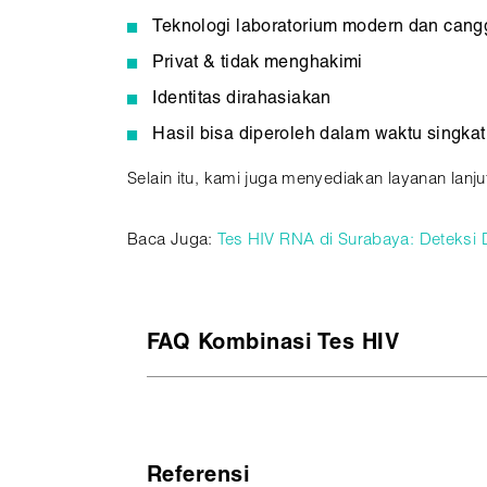
Teknologi laboratorium modern dan cang
Privat & tidak menghakimi
Identitas dirahasiakan
Hasil bisa diperoleh dalam waktu singkat
Selain itu, kami juga menyediakan layanan lanju
Baca Juga:
Tes HIV RNA di Surabaya: Deteksi D
FAQ Kombinasi Tes HIV
1. Apakah Tes HIV RNA wajib dilakukan?
Referensi
Tidak selalu. Tes ini dianjurkan pada kondisi 