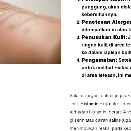
punggung, akan dist
kebersihannya.
Penetesan Alerge
ditempatkan di atas ku
Penusukan Kulit
: 
ringan kulit di area 
ke dalam lapisan kulit
Pengamatan:
Setela
untuk melihat reaksi 
di area tetesan, ini 
Selain alergen, dokter juga a
Test.
Histamin
diuji untuk mem
terhadap histamin, berarti Anda
gliserin atau cairan saline
juga 
menimbulkan reaksi pada keba