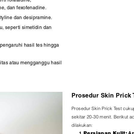
rti loratadine,
ne, dan fexofenadine.
iptyline dan desipramine.
, seperti simetidin dan
engaruhi hasil tes hingga
vitas atau mengganggu hasil
Prosedur Skin Prick 
Prosedur Skin Prick Test cuk
sekitar 20-30 menit. Berikut 
dilakukan:
Persiapan Kulit:
Ar