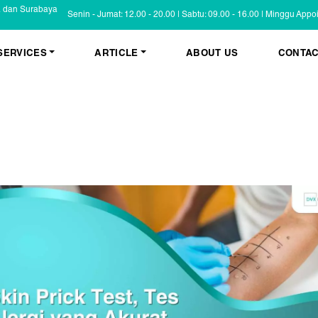
a dan Surabaya
Senin - Jumat: 12.00 - 20.00 | Sabtu: 09.00 - 16.00 | Minggu App
SERVICES
ARTICLE
ABOUT US
CONTAC
KESEHATAN KULIT
BLOG
Psoriasis
FAQ
Eczema
Informasi Umum
Masalah Kulit Lain
Tips dan Trik
Pemeriksaan
Cerita Pasien
PENYAKIT KULIT
Infeksi
Keluhan Kulit
Non Infeksi