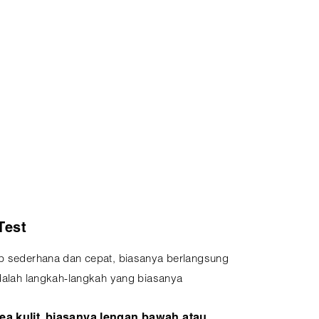
Test
up sederhana dan cepat, biasanya berlangsung
adalah langkah-langkah yang biasanya
ea kulit, biasanya lengan bawah atau