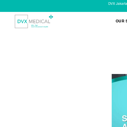
DVX Jakart
OUR 
KESEHATAN KELAMIN
Infeksi Menular (IMS)
Masalah Kelamin Pria
Masalah Kelamin Wanita
LAYANAN LAIN
Infus/ Injeksi
Laser
Kecantikan