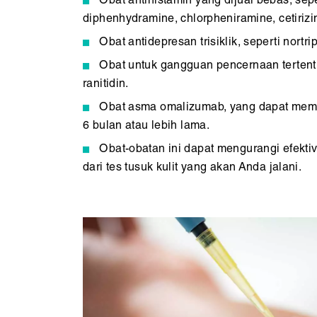
Obat antihistamin yang dijual bebas, sepe
diphenhydramine, chlorpheniramine, cetirizi
Obat antidepresan trisiklik, seperti nortr
Obat untuk gangguan pencernaan tertentu
ranitidin.
Obat asma omalizumab, yang dapat memp
6 bulan atau lebih lama.
Obat-obatan ini dapat mengurangi efekti
dari tes tusuk kulit yang akan Anda jalani.