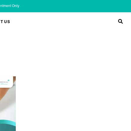
ointment Only
T US