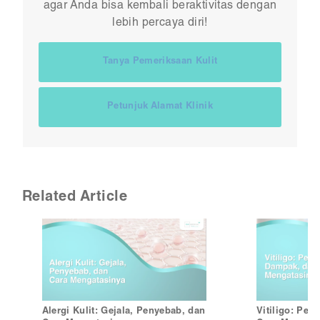
agar Anda bisa kembali beraktivitas dengan
lebih percaya diri!
Tanya Pemeriksaan Kulit
Petunjuk Alamat Klinik
Related Article
Alergi Kulit: Gejala, Penyebab, dan
Vitiligo: Pe