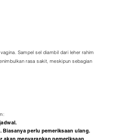
ina. Sampel sel diambil dari leher rahim
menimbulkan rasa sakit, meskipun sebagian
m:
jadwal.
. Biasanya perlu pemeriksaan ulang.
ter akan menyarankan pemeriksaan