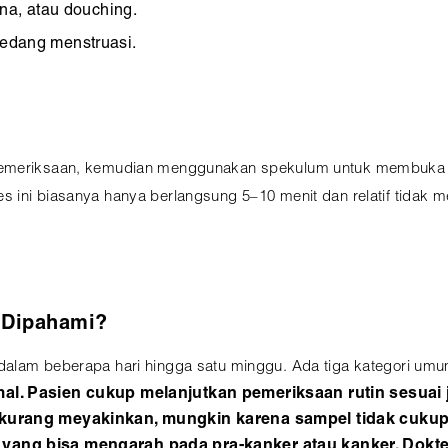
a, atau douching.
sedang menstruasi.
pemeriksaan, kemudian menggunakan spekulum untuk membuka vag
 ini biasanya hanya berlangsung 5–10 menit dan relatif tidak 
u Dipahami?
dalam beberapa hari hingga satu minggu. Ada tiga kategori umu
mal. Pasien cukup melanjutkan pemeriksaan rutin sesuai 
l kurang meyakinkan, mungkin karena sampel tidak cukup
l yang bisa mengarah pada pra-kanker atau kanker. Dok