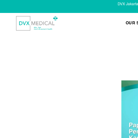
DVX Jakart
OUR 
KESEHATAN KELAMIN
Infeksi Menular (IMS)
Masalah Kelamin Pria
Masalah Kelamin Wanita
LAYANAN LAIN
Infus/ Injeksi
Laser
Kecantikan