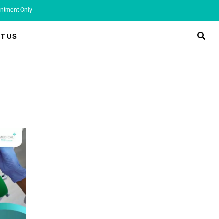
ointment Only
T US