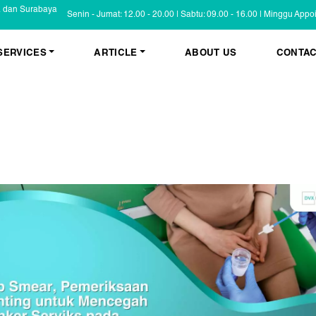
a dan Surabaya
Senin - Jumat: 12.00 - 20.00 | Sabtu: 09.00 - 16.00 | Minggu App
SERVICES
ARTICLE
ABOUT US
CONTAC
KESEHATAN KULIT
BLOG
Psoriasis
FAQ
Eczema
Informasi Umum
Masalah Kulit Lain
Tips dan Trik
Pemeriksaan
Cerita Pasien
PENYAKIT KULIT
Infeksi
Keluhan Kulit
Non Infeksi