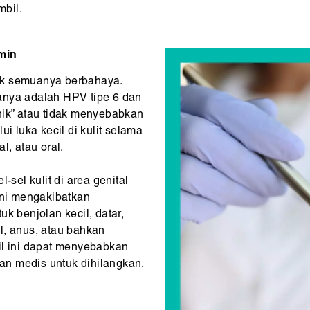
bil.
min
idak semuanya berbahaya.
anya adalah HPV tipe 6 dan
nik” atau tidak menyebabkan
ui luka kecil di kulit selama
l, atau oral.
-sel kulit di area genital
ni mengakibatkan
k benjolan kecil, datar,
l, anus, atau bahkan
il ini dapat menyebabkan
n medis untuk dihilangkan.