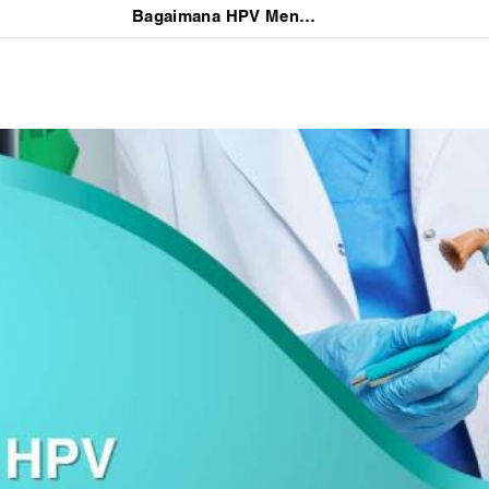
Bagaimana HPV Menyebabkan Kutil Kelamin dan Cara Mencegahnya