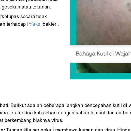
na gesekan atau tekanan.
erkelupas secara tidak
tan terhadap
infeksi
bakteri.
ati. Berikut adalah beberapa langkah pencegahan kutil di 
ara teratur dua kali sehari dengan sabun lembut dan air be
at berkembang biaknya virus.
ng:
Tangan kita seringkali membawa kuman dan virus. Hindari