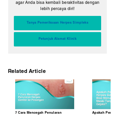
agar Anda bisa kembali beraktivitas dengan
lebih percaya diri!
Tanya Pemeriksaan Herpes Simpleks
Petunjuk Alamat Klinik
Related Article
7 Cara Mencegah Penularan
Apakah Penya