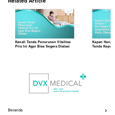
Related Article
Kenali Tanda Penurunan Vitalitas
Kapan Harus k
Pria Ini Agar Bisa Segera Diatasi
Tanda Keputi
Diwaspadai
Beranda