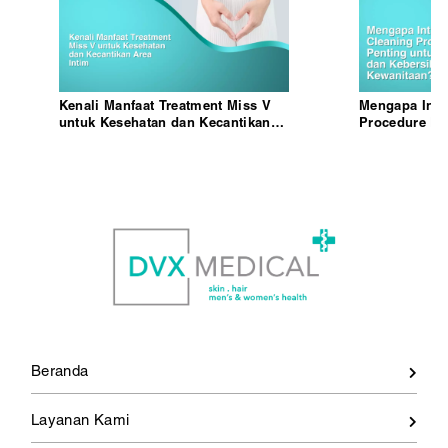
Kenali Manfaat Treatment Miss V
Mengapa Inti
untuk Kesehatan dan Kecantikan
Procedure Pe
Area Intim
Kesehatan da
Kewanitaan?
Beranda
Layanan Kami