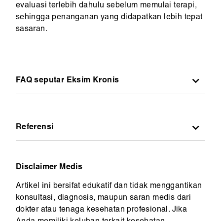
evaluasi terlebih dahulu sebelum memulai terapi,
sehingga penanganan yang didapatkan lebih tepat
sasaran.
FAQ seputar Eksim Kronis
1. Apa itu dermatitis atopik?
Referensi
Dermatitis atopik adalah penyakit kulit kronis
yang ditandai dengan peradangan, gatal, dan
kulit kering.
National Center for Biotechnology
2. Dupilumab digunakan untuk apa?
Disclaimer Medis
Dupilumab digunakan untuk mengobati
Information (NCBI). Dupilumab in Atopic
Artikel ini bersifat edukatif dan tidak menggantikan
dermatitis atopik sedang hingga berat yang
Dermatitis: Mechanism and Clinical Evidence.
konsultasi, diagnosis, maupun saran medis dari
tidak merespons terapi biasa.
2019.
dokter atau tenaga kesehatan profesional. Jika
3. Apakah dupilumab aman digunakan
https://www.ncbi.nlm.nih.gov/pmc/articles/PM