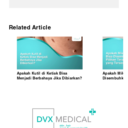
Related Article
Apakah Kutil di Ketiak Bisa
Apakah Mikro
Menjadi Berbahaya Jika Dibiarkan?
Disembuhkan?
Medis yang T