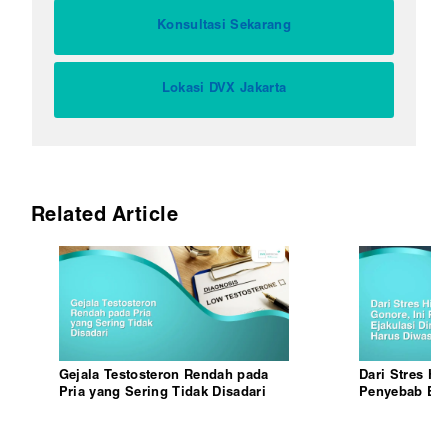
Konsultasi Sekarang
Lokasi DVX Jakarta
Related Article
Gejala Testosteron Rendah pada
Dari Stres Hi
Pria yang Sering Tidak Disadari
Penyebab Eja
Harus Diwasp