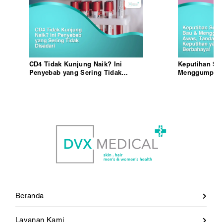
CD4 Tidak Kunjung Naik? Ini
Keputihan Se
Penyebab yang Sering Tidak
Menggumpal?
Disadari
Keputihan ya
Beranda
Layanan Kami