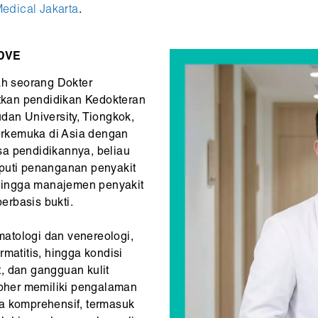
edical Jakarta
.
.DVE
ah seorang Dokter
kan pendidikan Kedokteran
dan University, Tiongkok,
terkemuka di Asia dengan
sa pendidikannya, beliau
iputi penanganan penyakit
si, hingga manajemen penyakit
erbasis bukti.
atologi dan venereologi,
matitis, hingga kondisi
it, dan gangguan kulit
topher memiliki pengalaman
a komprehensif, termasuk