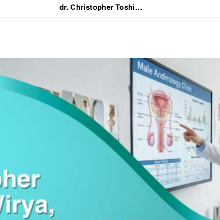
dr. Christopher Toshihiro Wirya, Sp.DVE, Dokter Spesialis Dermatologi dan Venereologi Jakarta