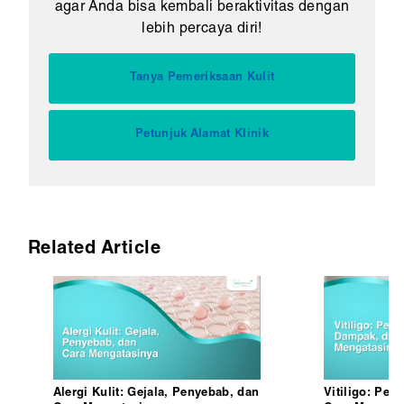
agar Anda bisa kembali beraktivitas dengan
lebih percaya diri!
Tanya Pemeriksaan Kulit
Petunjuk Alamat Klinik
Related Article
Alergi Kulit: Gejala, Penyebab, dan
Vitiligo: Pe